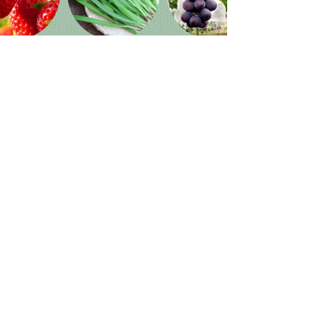
いちご
ニラ
ぶどう
もっと見る
一般財団法人 栃木市
〒328-8686
栃木県栃木市万町9-25（栃木市役所庁舎
内）
＞
地図を見る
0282-20-5300
TEL
（受付時間 8:30～17:15）
FAX 0282-22-3800
お問い合わせ