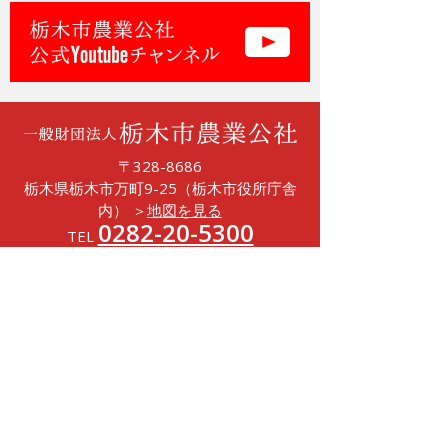
一般財団法人 栃木市
〒328-8686
栃木県栃木市万町9-25（栃木市役所庁舎
内）
＞
地図を見る
0282-20-5300
TEL
（受付時間 8:30～17:15）
FAX 0282-22-3800
お問い合わせ
ホーム
農業公社とは
事業内容