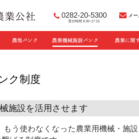
0282-20-5300
一般財団法人 栃木市農業
メー
受付時間 8:30~17:15
栃木市PR
農地バンク
農業機械施設バ
ンク制度
機械施設を活用させます
、もう使わなくなった農業用機械・施設